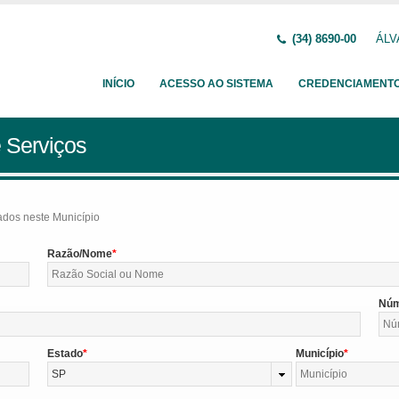
(34) 8690-00
ÁLV
INÍCIO
ACESSO AO SISTEMA
CREDENCIAMENT
 Serviços
tados neste Município
Razão/Nome
Nú
Estado
Município
SP