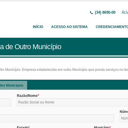
(34) 8690-00
ÁLV
INÍCIO
ACESSO AO SISTEMA
CREDENCIAMENT
a de Outro Município
o Município: Empresa estabelecida em outro Município que presta serviços no terr
des Municipais
Razão/Nome
Núm
Estado
Município