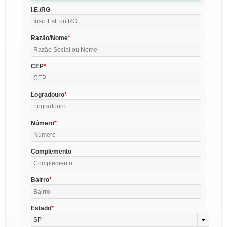
I.E./RG
Razão/Nome
CEP
Logradouro
Número
Complemento
Bairro
Estado
SP