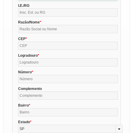
I.E./RG
Razão/Nome
CEP
Logradouro
Número
Complemento
Bairro
Estado
SP