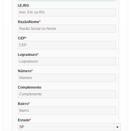
I.E./RG
Razão/Nome
CEP
Logradouro
Número
Complemento
Bairro
Estado
SP