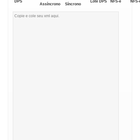
DPS
Lote DPS
NFS-e
NFS-
Assíncrono
Síncrono