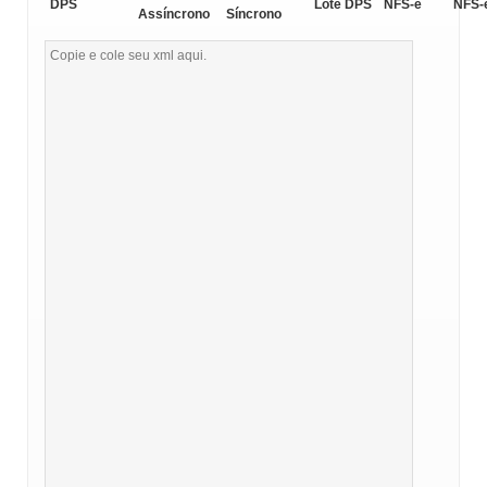
DPS
Lote DPS
NFS-e
NFS-
Assíncrono
Síncrono