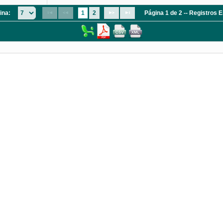
ina:
1
2
Página 1 de 2 -- Registros 