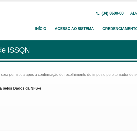
(34) 8690-00
ÁLV
INÍCIO
ACESSO AO SISTEMA
CREDENCIAMENT
 de ISSQN
rá permitida após a confirmação do recolhimento do imposto pelo tomador de serv
a pelos Dados da NFS-e