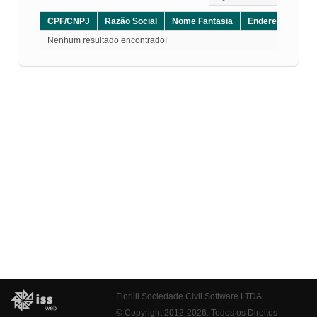
CPF/CNPJ
Razão Social
Nome Fantasia
Endereço
CE
Nenhum resultado encontrado!
Fiorilli Sociedade Civil Software LTDA
© Copyright 2012-2026. Todos os Direitos