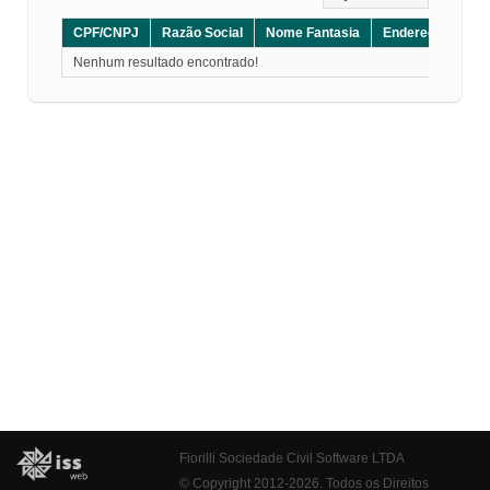
CPF/CNPJ
Razão Social
Nome Fantasia
Endereço
CE
Nenhum resultado encontrado!
Fiorilli Sociedade Civil Software LTDA
© Copyright 2012-2026. Todos os Direitos