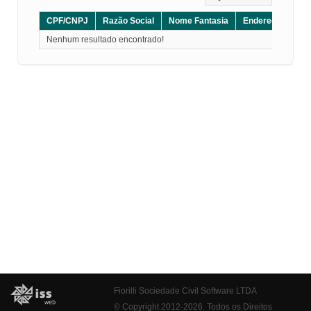
CPF/CNPJ
Razão Social
Nome Fantasia
Endereço
CE
Nenhum resultado encontrado!
Fiorilli Sociedade Civil Software LTDA
© Copyright 2012-2026. Todos os Direitos