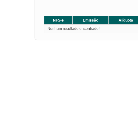
NFS-e
Emissão
Alíquota
Nenhum resultado encontrado!